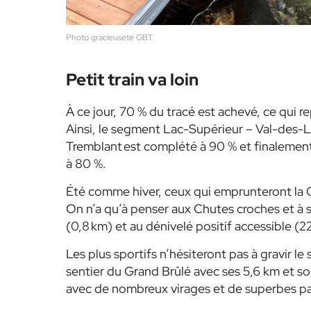
Photo gracieuseté GBT
Petit train va loin
À ce jour, 70 % du tracé est achevé, ce qui r
Ainsi, le segment Lac-Supérieur – Val-des-La
Tremblant est complété à 90 % et finalemen
à 80 %.
Été comme hiver, ceux qui emprunteront la Gr
On n’a qu’à penser aux Chutes croches et à
(0,8 km) et au dénivelé positif accessible (22
Les plus sportifs n’hésiteront pas à gravir 
sentier du Grand Brûlé avec ses 5,6 km et so
avec de nombreux virages et de superbes p