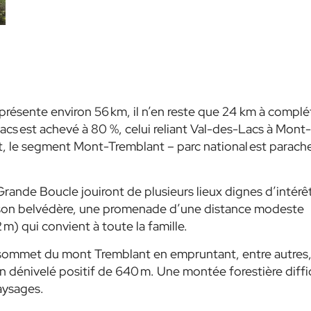
eprésente environ 56 km, il n’en reste que 24 km à complé
cs est achevé à 80 %, celui reliant Val-des-Lacs à Mont-
t, le segment Mont-Tremblant – parc national est parach
ande Boucle jouiront de plusieurs lieux dignes d’intérêt
 son belvédère, une promenade d’une distance modeste
 m) qui convient à toute la famille.
le sommet du mont Tremblant en empruntant, entre autres,
n dénivelé positif de 640 m. Une montée forestière diffic
aysages.