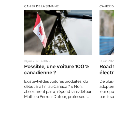
CAHIER DE LA SEMAINE
CAHIER D
18 juin 2025 à 10h51
13 juin 20
Possible, une voiture 100 %
Road t
canadienne ?
électr
Existe-t-il des voitures produites, du
De plus
début à la fin, au Canada ? « Non,
adoptent
absolument pas », répond sans détour
leur quo
Mathieu Perron-Dufour, professeur
partir s
au Département des sciences
électriq
sociales…