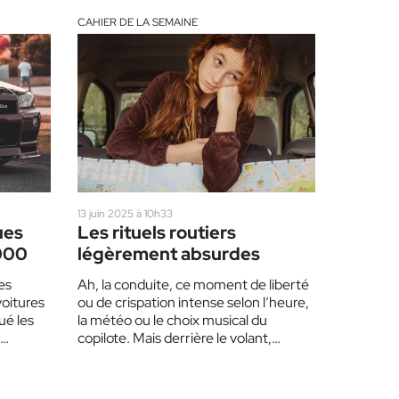
CAHIER DE LA SEMAINE
13 juin 2025 à 10h33
ues
Les rituels routiers
000
légèrement absurdes
es
Ah, la conduite, ce moment de liberté
voitures
ou de crispation intense selon l’heure,
ué les
la météo ou le choix musical du
copilote. Mais derrière le volant,…
r