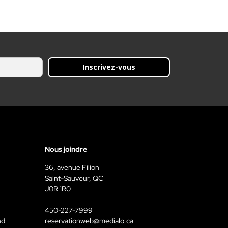
Inscrivez-vous
Nous joindre
36, avenue Filion
Saint-Sauveur, QC
J0R 1R0
450-227-7999
nd
reservationweb@medialo.ca