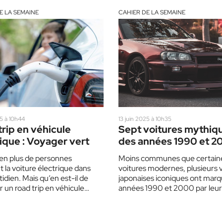
E LA SEMAINE
CAHIER DE LA SEMAINE
25 à 10h44
13 juin 2025 à 10h35
rip en véhicule
Sept voitures mythiq
ique : Voyager vert
des années 1990 et 2
 en plus de personnes
Moins communes que certain
 la voiture électrique dans
voitures modernes, plusieurs 
tidien. Mais qu’en est-il de
japonaises iconiques ont marq
ur un road trip en véhicule
années 1990 et 2000 par leur
ue ?…
ingéniosité, leur culture et leu
capacité…