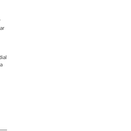
r
ar
ial
la