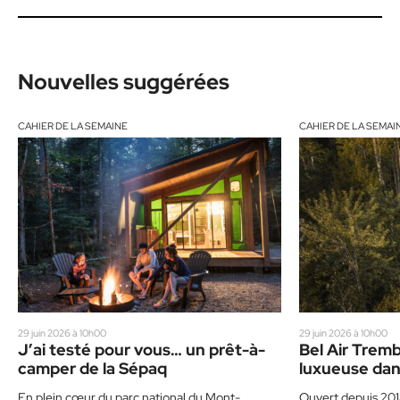
Nouvelles suggérées
CAHIER DE LA SEMAINE
CAHIER DE LA SEMAI
29 juin 2026 à 10h00
29 juin 2026 à 10h00
J’ai testé pour vous… un prêt-à-
Bel Air Tremb
camper de la Sépaq
luxueuse dan
En plein cœur du parc national du Mont-
Ouvert depuis 201