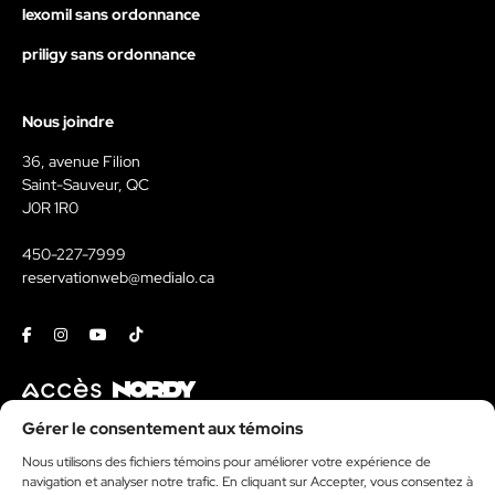
lexomil sans ordonnance
priligy sans ordonnance
Nous joindre
36, avenue Filion
Saint-Sauveur, QC
J0R 1R0
450-227-7999
reservationweb@medialo.ca
Facebook
Instagram
Youtube
Tiktok
Contact
Gérer le consentement aux témoins
Kit média
Nous utilisons des fichiers témoins pour améliorer votre expérience de
navigation et analyser notre trafic. En cliquant sur Accepter, vous consentez à
Politique de témoins