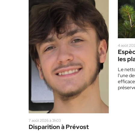
4 août 202
Espèc
les pl
redou
Le nett
été
l’une de
efficace
préserve
Laurent
7 août 2026 à 3h03
Disparition à Prévost