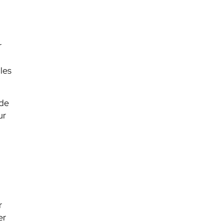
r
les
 de
ur
r
er