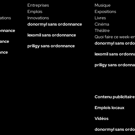
Entreprises
Musique
Emplois
Expositions
ations
Innovations
Livres
donormyl sans ordonnance
Cinéma
onnance
Théâtre
lexomil sans ordonnance
Quoi faire ce week-e
nance
donormyl sans ord
priligy sans ordonnance
ance
lexomil sans ordonn
priligy sans ordonn
Contenu publicitaire
Emplois locaux
Vidéos
donormyl sans ord