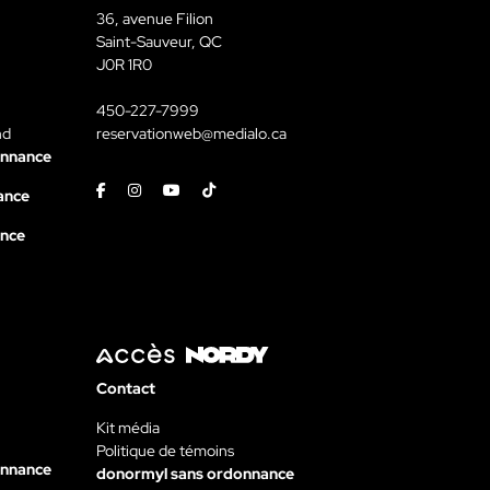
36, avenue Filion
Saint-Sauveur, QC
J0R 1R0
450-227-7999
nd
reservationweb@medialo.ca
onnance
Facebook
Instagram
Youtube
Tiktok
ance
ance
Contact
Kit média
Politique de témoins
onnance
donormyl sans ordonnance