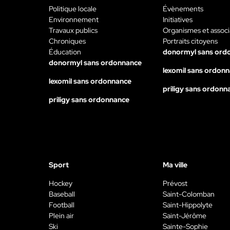
Politique locale
Évènements
Environnement
Initiatives
Travaux publics
Organismes et associ
Chroniques
Portraits citoyens
Éducation
donormyl sans ord
donormyl sans ordonnance
lexomil sans ordon
lexomil sans ordonnance
priligy sans ordonn
priligy sans ordonnance
Sport
Ma ville
Hockey
Prévost
Baseball
Saint-Colomban
Football
Saint-Hippolyte
Plein air
Saint-Jérôme
Ski
Sainte-Sophie