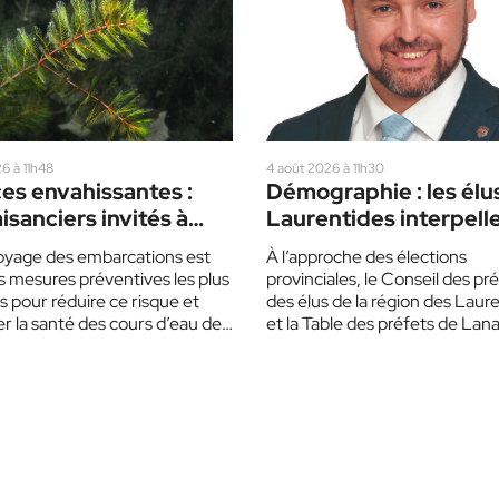
6 à 11h48
4 août 2026 à 11h30
es envahissantes :
Démographie : les élu
aisanciers invités à
Laurentides interpelle
bler de prudence cet
partis politiques
oyage des embarcations est
À l’approche des élections
s mesures préventives les plus
provinciales, le Conseil des pr
s pour réduire ce risque et
des élus de la région des Laur
r la santé des cours d’eau des
et la Table des préfets de Lan
ides.…
invitent…