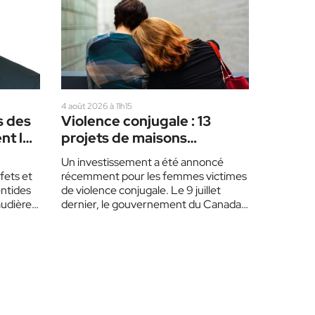
4 août 2026 à 11h15
s des
Violence conjugale : 13
nt les
projets de maisons
d’hébergement, dont 2
Un investissement a été annoncé
dans les Laurentides
éfets et
récemment pour les femmes victimes
entides
de violence conjugale. Le 9 juillet
audière
dernier, le gouvernement du Canada,
le gouvernement du Québec,…