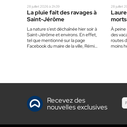
28 juillet 2026 à 2h39
28 juillet 
La pluie fait des ravages à
Lauren
Saint-Jérôme
morts 
SAAQ 
La nature s’est déchaînée hier soir à
À peine 
blanc 
Saint-Jérôme et environs. En effet,
des vaca
condu
tel que mentionné sur la page
routes d
Facebook du maire de la ville, Rémi…
moins hu
Recevez des
nouvelles exclusives