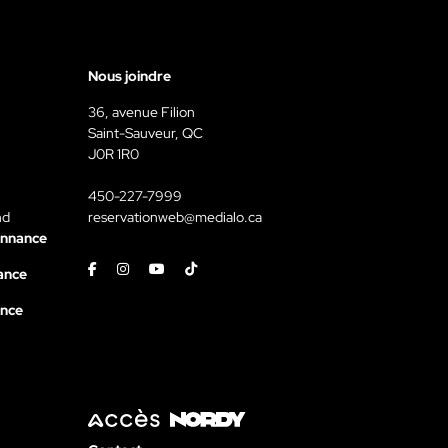
Nous joindre
36, avenue Filion
Saint-Sauveur, QC
J0R 1R0
450-227-7999
nd
reservationweb@medialo.ca
onnance
Facebook
Instagram
Youtube
Tiktok
ance
ance