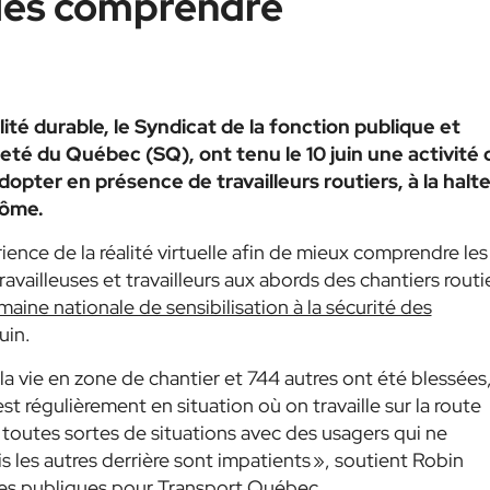
x les comprendre
ité durable, le Syndicat de la fonction publique et
té du Québec (SQ), ont tenu le 10 juin une activité 
opter en présence de travailleurs routiers, à la halt
rôme.
érience de la réalité virtuelle afin de mieux comprendre les
vailleuses et travailleurs aux abords des chantiers routie
aine nationale de sensibilisation à la sécurité des
uin.
a vie en zone de chantier et 744 autres ont été blessées
t régulièrement en situation où on travaille sur la route
t toutes sortes de situations avec des usagers qui ne
is les autres derrière sont impatients », soutient Robin
ures publiques pour Transport Québec.