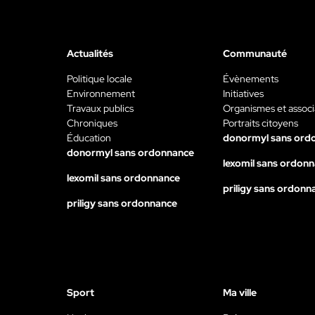
Actualités
Communauté
Politique locale
Évènements
Environnement
Initiatives
Travaux publics
Organismes et associ
Chroniques
Portraits citoyens
Éducation
donormyl sans ord
donormyl sans ordonnance
lexomil sans ordon
lexomil sans ordonnance
priligy sans ordonn
priligy sans ordonnance
Sport
Ma ville