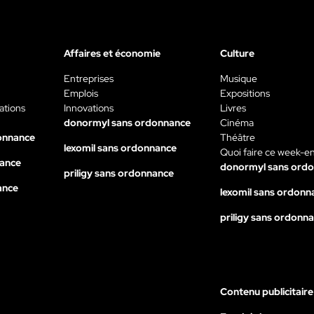
Affaires et économie
Culture
Entreprises
Musique
Emplois
Expositions
ations
Innovations
Livres
donormyl sans ordonnance
Cinéma
onnance
Théâtre
lexomil sans ordonnance
Quoi faire ce week-e
nance
donormyl sans ord
priligy sans ordonnance
ance
lexomil sans ordonn
priligy sans ordonn
Contenu publicitaire