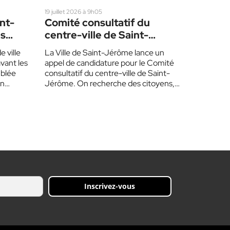
19 juillet 2026 à 9h05
int-
Comité consultatif du
es
centre-ville de Saint-
Jérôme
e ville
La Ville de Saint-Jérôme lance un
vant les
appel de candidature pour le Comité
mblée
consultatif du centre-ville de Saint-
En…
Jérôme. On recherche des citoyens,
des commerçants, des propriétaires,…
Inscrivez-vous