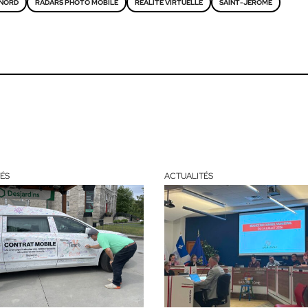
NORD
RADARS PHOTO MOBILE
RÉALITÉ VIRTUELLE
SAINT-JÉRÔME
ÉS
ACTUALITÉS