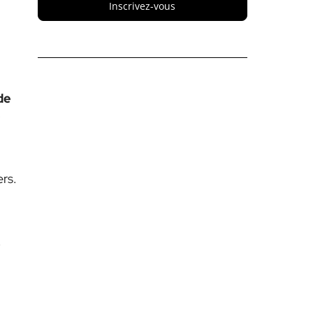
Inscrivez-vous
de
e
rs.
,