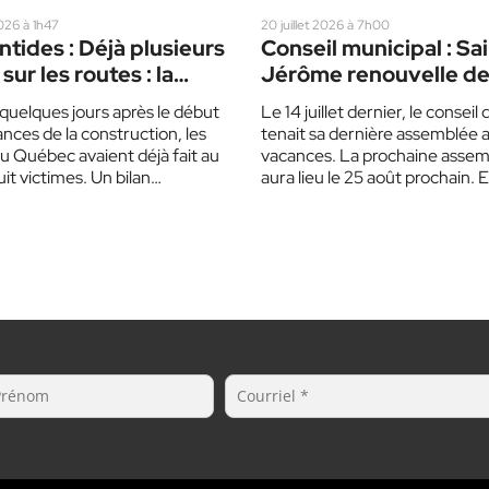
2026 à 1h47
20 juillet 2026 à 7h00
tides : Déjà plusieurs
Conseil municipal : Sa
sur les routes : la
Jérôme renouvelle d
mise sur un corbillard
ententes
quelques jours après le début
Le 14 juillet dernier, le conseil d
pour sensibiliser les
nces de la construction, les
tenait sa dernière assemblée a
cteurs
u Québec avaient déjà fait au
vacances. La prochaine asse
it victimes. Un bilan…
aura lieu le 25 août prochain. 