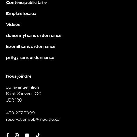
Contenu publicitaire
Emplois locaux
Vidéos
donormyl sans ordonnance
lexomil sans ordonnance
priligy sans ordonnance
Nous joindre
36, avenue Filion
Saint-Sauveur, QC
J0R 1R0
450-227-7999
reservationweb@medialo.ca
Facebook
Instagram
Youtube
Tiktok