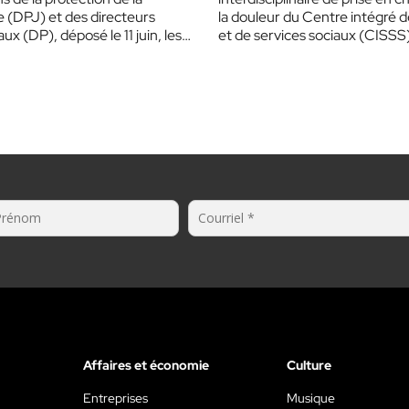
 (DPJ) et des directeurs
la douleur du Centre intégré 
aux (DP), déposé le 11 juin, les…
et de services sociaux (CISSS
Laurentides a reçu…
Affaires et économie
Culture
Entreprises
Musique