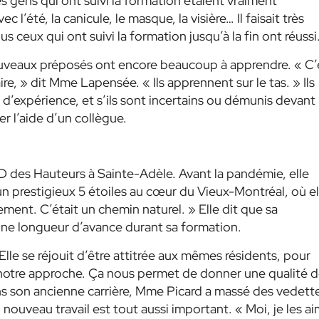
s gens qui ont suivi la formation étaient vraiment
c l’été, la canicule, le masque, la visière… Il faisait très
us ceux qui ont suivi la formation jusqu’à la fin ont réussi
uveaux préposés ont encore beaucoup à apprendre.
« C’
ire, »
dit Mme Lapensée.
« Ils apprennent sur le tas. »
Ils
 d’expérience, et s’ils sont incertains ou démunis devant
her l’aide d’un collègue.
D des Hauteurs à Sainte-Adèle. Avant la pandémie, elle
un prestigieux 5 étoiles au cœur du Vieux-Montréal, où el
ment. C’était un chemin naturel. »
Elle dit que sa
ne longueur d’avance durant sa formation.
le se réjouit d’être attitrée aux mêmes résidents, pour
notre approche. Ça nous permet de donner une qualité 
s son ancienne carrière, Mme Picard a massé des vedett
n nouveau travail est tout aussi important.
« Moi, je les ai