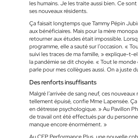
les humains. Je les traite aussi bien. Ce son
ses nouveaux résidents.
Ça faisait longtemps que Tammy Pépin Jubinv
aux bénéficiaires. Mais pour la mère monoparen
retourner aux études était impossible. Lor
programme, elle a sauté sur l’occasion.
« Tou
suivi les traces de ma famille, »
explique-t-ell
la pandémie se dit choyée.
« Tout le monde es
parle pour mes collègues aussi. On a juste du
Des renforts insuffisants
Malgré l’arrivée de sang neuf, ces nouveaux r
tellement épuisé, confie Mme Lapensée. Ça l
en détresse psychologique. »
Au Pavillon Ph
de travail ont été effectués par du personne
manque encore énormément. »
Au CFP Performance Plus, une nouvelle coho