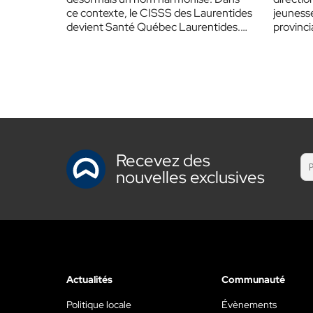
ce contexte, le CISSS des Laurentides
jeunesse
devient Santé Québec Laurentides.
provinci
En regroupant l’information sous une
identité commune,…
Recevez des
nouvelles exclusives
Actualités
Communauté
Politique locale
Évènements