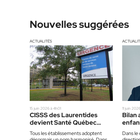
Nouvelles suggérées
ACTUALITÉS
ACTUALIT
15 juin 2026 à 4h01
11 juin 20
CISSS des Laurentides
Bilan 
devient Santé Québec
enfant
Laurentides
dans n
Tous les établissements adoptent
Dans le 
»
désormais un nom harmonisé. Dans
directio