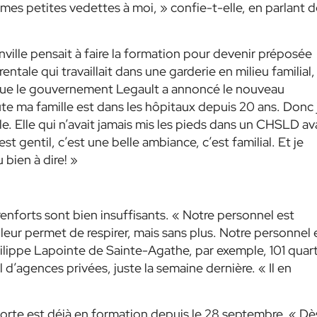
t mes petites vedettes à moi, »
confie-t-elle, en parlant d
ille pensait à faire la formation pour devenir préposée
tale qui travaillait dans une garderie en milieu familial,
sque le gouvernement Legault a annoncé le nouveau
te ma famille est dans les hôpitaux depuis 20 ans. Donc j
e. Elle qui n’avait jamais mis les pieds dans un CHSLD av
t gentil, c’est une belle ambiance, c’est familial. Et je
 bien à dire! »
enforts sont bien insuffisants.
« Notre personnel est
eur permet de respirer, mais sans plus. Notre personnel 
ilippe Lapointe de Sainte-Agathe, par exemple, 101 quar
l d’agences privées, juste la semaine dernière.
« Il en
rte est déjà en formation depuis le 28 septembre.
« Dès