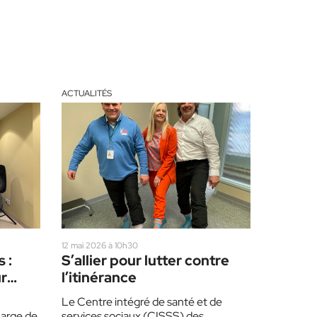
ACTUALITÉS
12 mai 2026 à 10h30
 :
S’allier pour lutter contre
ur
l’itinérance
Le Centre intégré de santé et de
charge de
services sociaux (CISSS) des