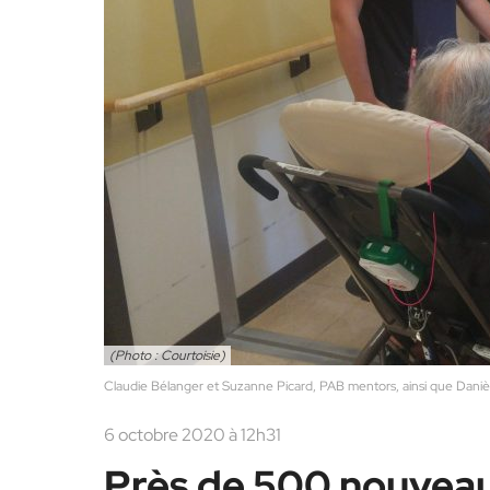
(Photo : Courtoisie)
Claudie Bélanger et Suzanne Picard, PAB mentors, ainsi que Daniè
6 octobre 2020 à 12h31
Près de 500 nouvea