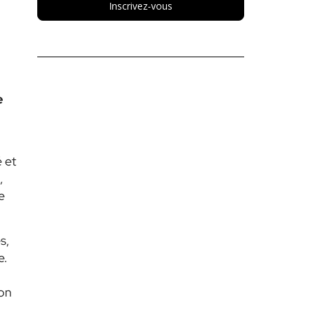
Inscrivez-vous
e
 et
,
e
s,
e.
ion