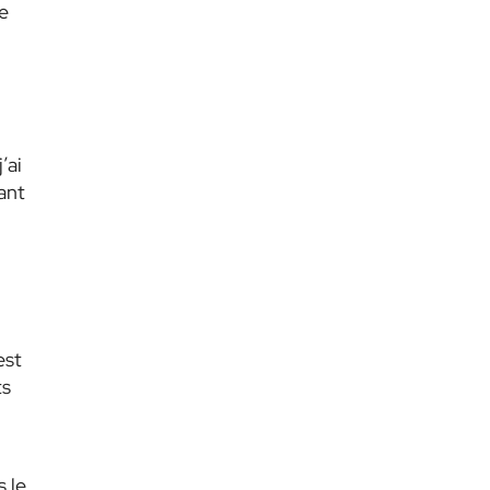
e
’ai
ant
est
ts
 le