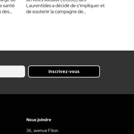
de santé
Laurentides a décidé de s’impliquer et
) des
de soutenir la campagne de
sociofinancement « Bas pour…
Inscrivez-vous
Nous joindre
36, avenue Filion