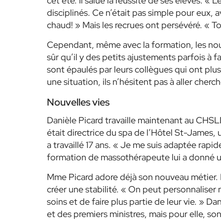
cet été. Il salue la réussite de ses élèves.
« Le
disciplinés. Ce n’était pas simple pour eux, ave
chaud! »
Mais les recrues ont persévéré.
« To
Cependant, même avec la formation, les no
sûr qu’il y des petits ajustements parfois à fa
sont épaulés par leurs collègues qui ont plus
une situation, ils n’hésitent pas à aller cherc
Nouvelles vies
Danièle Picard travaille maintenant au CHSL
était directrice du spa de l’Hôtel St-James, 
a travaillé 17 ans.
« Je me suis adaptée rapide
formation de massothérapeute lui a donné u
Mme Picard adore déjà son nouveau métier. El
créer une stabilité.
« On peut personnaliser 
soins et de faire plus partie de leur vie. »
Dan
et des premiers ministres, mais pour elle, so