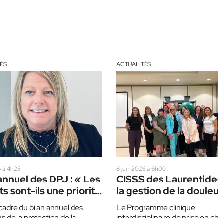
ÉS
ACTUALITÉS
26 à 4h26
8 juin 2026 à 6h00
annuel des DPJ : « Les
CISSS des Laurentides
s sont-ils une priorité
la gestion de la doule
os choix de société ?
récompensée
cadre du bilan annuel des
Le Programme clinique
ns de la protection de la
interdisciplinaire de prise en 