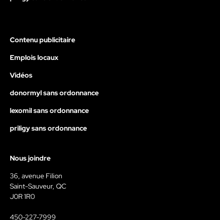
Contenu publicitaire
Emplois locaux
Vidéos
donormyl sans ordonnance
lexomil sans ordonnance
priligy sans ordonnance
Nous joindre
36, avenue Filion
Saint-Sauveur, QC
J0R 1R0
450-227-7999