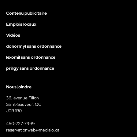
Contenu publicitaire
Emplois locaux
Vidéos
donormyl sans ordonnance
lexomil sans ordonnance
priligy sans ordonnance
Nous joindre
36, avenue Filion
Saint-Sauveur, QC
J0R 1R0
450-227-7999
reservationweb@medialo.ca