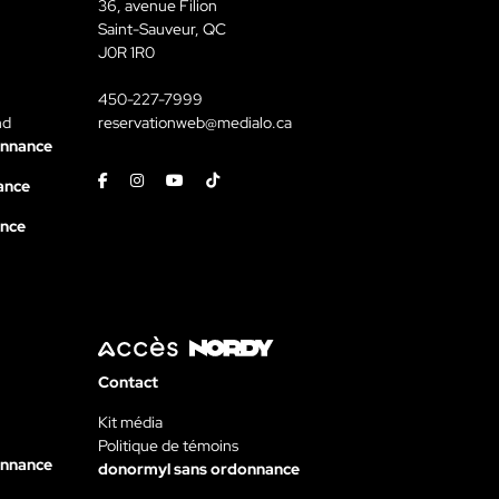
36, avenue Filion
Saint-Sauveur, QC
J0R 1R0
450-227-7999
nd
reservationweb@medialo.ca
onnance
Facebook
Instagram
Youtube
Tiktok
ance
ance
Contact
Kit média
Politique de témoins
onnance
donormyl sans ordonnance