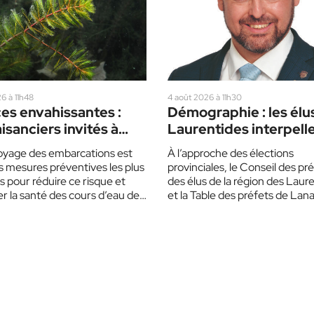
6 à 11h48
4 août 2026 à 11h30
es envahissantes :
Démographie : les élu
aisanciers invités à
Laurentides interpelle
bler de prudence cet
partis politiques
oyage des embarcations est
À l’approche des élections
s mesures préventives les plus
provinciales, le Conseil des pr
s pour réduire ce risque et
des élus de la région des Laur
r la santé des cours d’eau des
et la Table des préfets de Lan
ides.…
invitent…