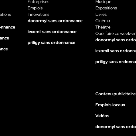
Entreprises
Musique
Emplois
Expositions
ations
Innovations
Livres
donormyl sans ordonnance
Cinéma
onnance
Théâtre
lexomil sans ordonnance
Quoi faire ce week-e
nance
donormyl sans ord
priligy sans ordonnance
ance
lexomil sans ordonn
priligy sans ordonn
Contenu publicitaire
Emplois locaux
Vidéos
donormyl sans ord