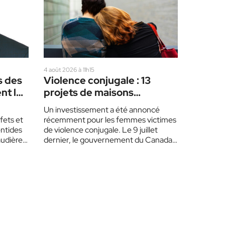
4 août 2026 à 11h15
s des
Violence conjugale : 13
nt les
projets de maisons
d’hébergement, dont 2
Un investissement a été annoncé
dans les Laurentides
éfets et
récemment pour les femmes victimes
entides
de violence conjugale. Le 9 juillet
audière
dernier, le gouvernement du Canada,
le gouvernement du Québec,…