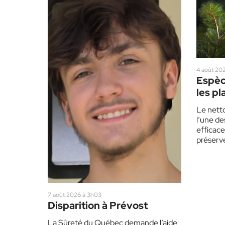
4 août 202
Espèc
les pl
redou
Le nett
été
l’une de
efficace
préserve
Laurent
7 août 2026 à 3h03
Disparition à Prévost
La Sûreté du Québec demande l’aide