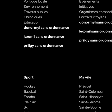
Politique locale
Évènements
Environnement
Initiatives
Travaux publics
Organismes et associ
Chroniques
Portraits citoyens
Éducation
donormyl sans ord
donormyl sans ordonnance
lexomil sans ordon
lexomil sans ordonnance
priligy sans ordonn
priligy sans ordonnance
Sport
Ma ville
Hockey
Prévost
Baseball
Saint-Colomban
Football
Saint-Hippolyte
Plein air
Saint-Jérôme
Ski
Sainte-Sophie