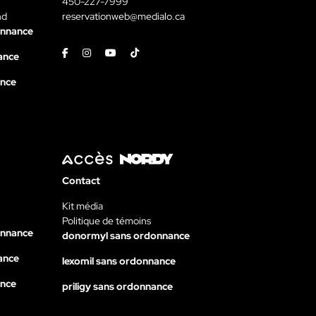
450-227-7999
nd
reservationweb@medialo.ca
onnance
Facebook
Instagram
Youtube
Tiktok
ance
ance
Contact
Kit média
Politique de témoins
onnance
donormyl sans ordonnance
ance
lexomil sans ordonnance
ance
priligy sans ordonnance