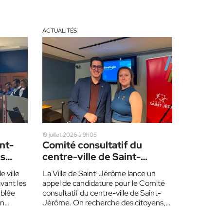
ACTUALITÉS
19 juillet 2026 à 9h05
int-
Comité consultatif du
es
centre-ville de Saint-
Jérôme
e ville
La Ville de Saint-Jérôme lance un
vant les
appel de candidature pour le Comité
mblée
consultatif du centre-ville de Saint-
En…
Jérôme. On recherche des citoyens,
des commerçants, des propriétaires,…