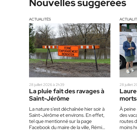
Nouvelles suggérées
ACTUALITÉS
ACTUALIT
28 juillet 2026 à 2h39
28 juillet 
La pluie fait des ravages à
Lauren
Saint-Jérôme
morts 
SAAQ 
La nature s’est déchaînée hier soir à
À peine 
blanc 
Saint-Jérôme et environs. En effet,
des vaca
condu
tel que mentionné sur la page
routes d
Facebook du maire de la ville, Rémi…
moins hu