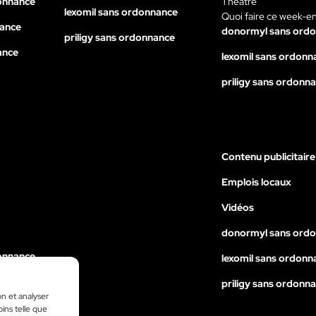
onnance
Théâtre
lexomil sans ordonnance
Quoi faire ce week-e
nance
donormyl sans ord
priligy sans ordonnance
ance
lexomil sans ordonn
priligy sans ordonn
Contenu publicitaire
Emplois locaux
Vidéos
donormyl sans ord
onnance
lexomil sans ordonn
nance
priligy sans ordonn
on et analyser
ance
oins telle que