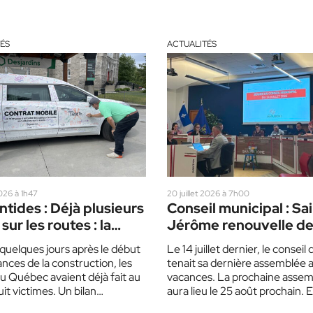
ÉS
ACTUALITÉS
2026 à 1h47
20 juillet 2026 à 7h00
tides : Déjà plusieurs
Conseil municipal : Sa
sur les routes : la
Jérôme renouvelle d
mise sur un corbillard
ententes
quelques jours après le début
Le 14 juillet dernier, le conseil d
pour sensibiliser les
nces de la construction, les
tenait sa dernière assemblée a
cteurs
u Québec avaient déjà fait au
vacances. La prochaine asse
it victimes. Un bilan…
aura lieu le 25 août prochain. 