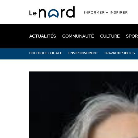
Passer
au
contenu
principal
ACTUALITÉS
COMMUNAUTÉ
CULTURE
SPOR
POLITIQUE LOCALE
ENVIRONNEMENT
TRAVAUX PUBLICS