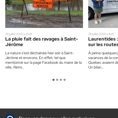
28 juillet 2026 à 2h39
28 juillet 2026 à 1h47
La pluie fait des ravages à Saint-
Laurentides :
Jérôme
sur les route
un corbillard
La nature s’est déchaînée hier soir à Saint-
À peine quelques j
sensibiliser 
Jérôme et environs. En effet, tel que
vacances de la con
mentionné sur la page Facebook du maire de la
Québec avaient déj
ville, Rémi…
Un bilan…