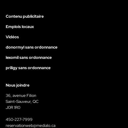
Contenu publicitaire
Emplois locaux
Vidéos
donormyl sans ordonnance
lexomil sans ordonnance
priligy sans ordonnance
Nous joindre
36, avenue Filion
Saint-Sauveur, QC
J0R 1R0
450-227-7999
reservationweb@medialo.ca