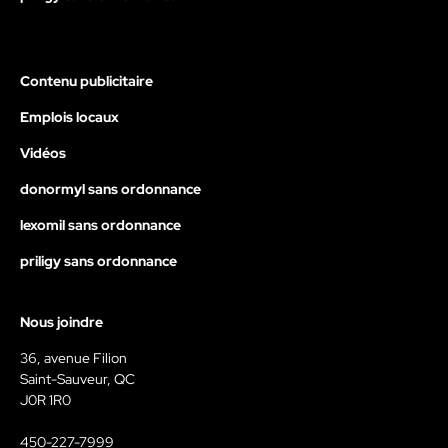
Contenu publicitaire
Emplois locaux
Vidéos
donormyl sans ordonnance
lexomil sans ordonnance
priligy sans ordonnance
Nous joindre
36, avenue Filion
Saint-Sauveur, QC
J0R 1R0
450-227-7999