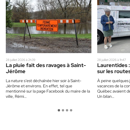
28 juillet 2026 à 2h39
28 juillet 2026 à 1h47
La pluie fait des ravages à Saint-
Laurentides :
Jérôme
sur les route
un corbillard
La nature s’est déchaînée hier soir à Saint-
À peine quelques j
sensibiliser 
Jérôme et environs. En effet, tel que
vacances de la con
mentionné sur la page Facebook du maire de la
Québec avaient déj
ville, Rémi…
Un bilan…