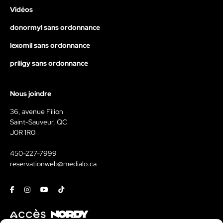
Vidéos
donormyl sans ordonnance
lexomil sans ordonnance
priligy sans ordonnance
Nous joindre
36, avenue Filion
Saint-Sauveur, QC
J0R 1R0
450-227-7999
reservationweb@medialo.ca
Facebook
Instagram
Youtube
Tiktok