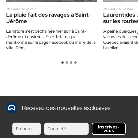
28 juillet 2026 à 2h39
28 juillet 2026 à 1h47
La pluie fait des ravages à Saint-
Laurentides :
Jérôme
sur les route
un corbillard
La nature s’est déchaînée hier soir à Saint-
À peine quelques j
sensibiliser 
Jérôme et environs. En effet, tel que
vacances de la con
mentionné sur la page Facebook du maire de la
Québec avaient déj
ville, Rémi…
Un bilan…
Recevez des nouvelles exclusives
Inscrivez-
vous