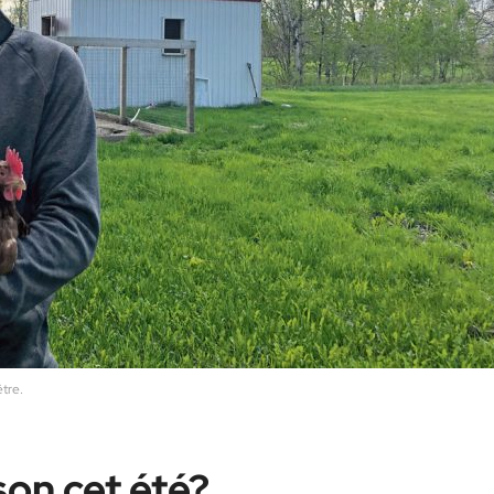
tre.
son cet été?