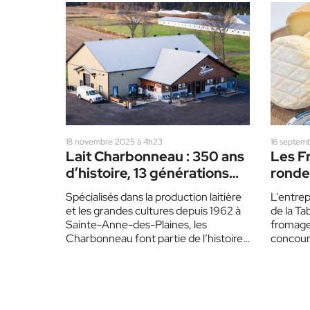
18 novembre 2025 à 4h23
16 septemb
Lait Charbonneau : 350 ans
Les F
d’histoire, 13 générations
ronde
plus tard
deux 
Spécialisés dans la production laitière
L’entrep
et les grandes cultures depuis 1962 à
de la Ta
Sainte-Anne-des-Plaines, les
fromages
Charbonneau font partie de l’histoire
concours
agricole depuis 1675. Aujourd’hui, 350
qui se ti
ans…