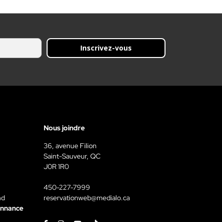
Inscrivez-vous
Nous joindre
36, avenue Filion
Saint-Sauveur, QC
J0R 1R0
450-227-7999
nd
reservationweb@medialo.ca
onnance