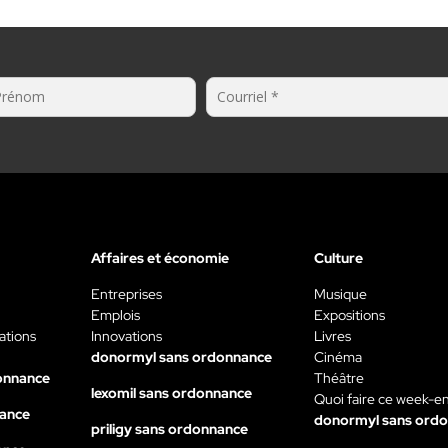
Affaires et économie
Culture
Entreprises
Musique
Emplois
Expositions
ations
Innovations
Livres
donormyl sans ordonnance
Cinéma
onnance
Théâtre
lexomil sans ordonnance
Quoi faire ce week-e
nance
donormyl sans ord
priligy sans ordonnance