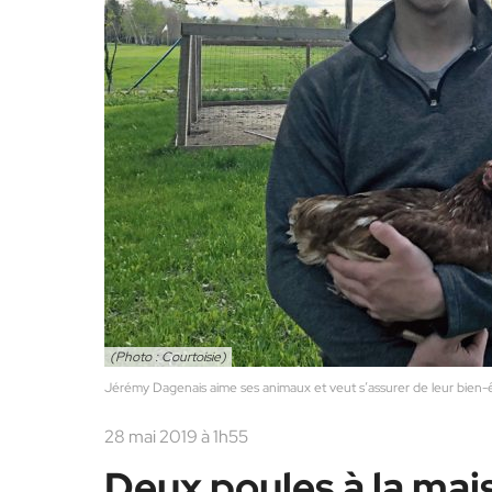
(Photo : Courtoisie)
Jérémy Dagenais aime ses animaux et veut s’assurer de leur bien-ê
28 mai 2019 à 1h55
Deux poules à la mai