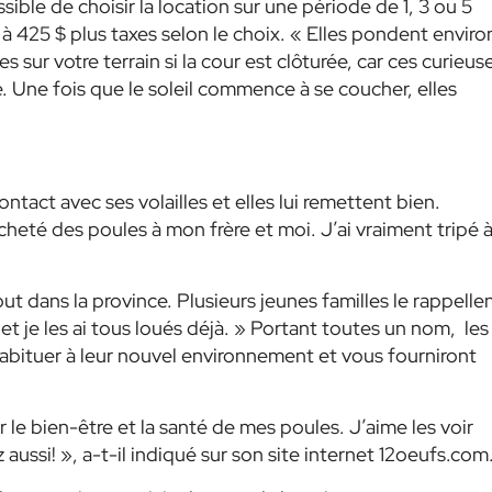
ssible de choisir la location sur une période de 1, 3 ou 5
 à 425 $ plus taxes selon le choix. « Elles pondent enviro
 sur votre terrain si la cour est clôturée, car ces curieus
e. Une fois que le soleil commence à se coucher, elles
ntact avec ses volailles et elles lui remettent bien.
cheté des poules à mon frère et moi. J’ai vraiment tripé 
out dans la province. Plusieurs jeunes familles le rappelle
 et je les ai tous loués déjà. » Portant toutes un nom,
les
bituer à leur nouvel environnement et vous fourniront
le bien-être et la santé de mes poules. J’aime les voir
aussi! », a-t-il indiqué sur son site internet 12oeufs.com