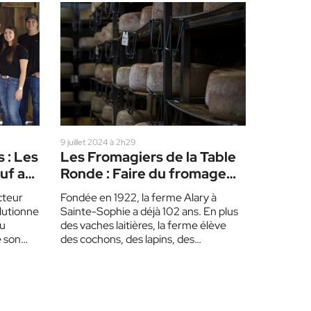
9 juillet 2024 à 2h29
 : Les
Les Fromagiers de la Table
uf au
Ronde : Faire du fromage
en famille
cteur
Fondée en 1922, la ferme Alary à
lutionne
Sainte-Sophie a déjà 102 ans. En plus
au
des vaches laitières, la ferme élève
e son
des cochons, des lapins, des…