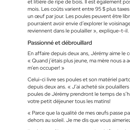
et litière de ripe de bois. Il est également po
mois. Les coûts varient entre 95 $ plus taxes
un œuf par jour. Les poules peuvent être libres
pourraient avoir envie d’explorer le voisinag
reviennent dans le poulailler », explique-t-il.
Passionné et débrouillard
En affaire depuis deux ans, Jérémy aime le co
« Quand j’étais plus jeune, ma mère nous a a
m’en occuper! »
Celui-ci livre ses poules et son matériel part
depuis deux ans. « J’ai acheté six poulaillers
poules de Jérémy prendront le temps de s’ha
votre petit déjeuner tous les matins!
« Parce que la qualité de mes œufs passe par 
dehors au soleil. Je me dis que vous aimeriez 