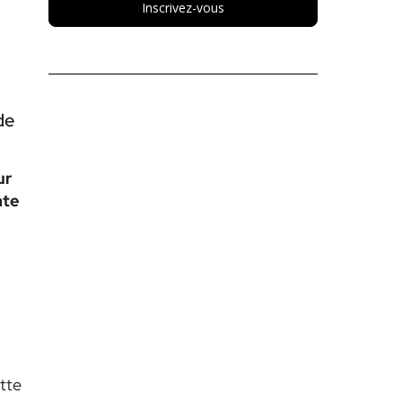
Inscrivez-vous
de
ur
ate
tte