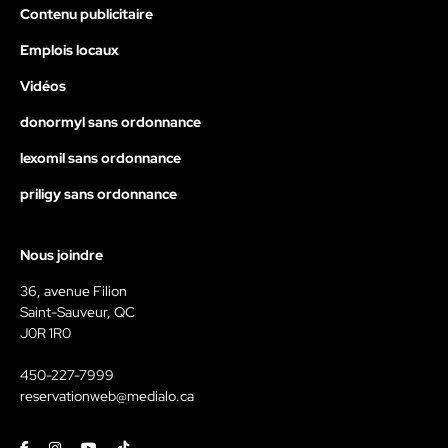
Contenu publicitaire
Emplois locaux
Vidéos
donormyl sans ordonnance
lexomil sans ordonnance
priligy sans ordonnance
Nous joindre
36, avenue Filion
Saint-Sauveur, QC
J0R 1R0
450-227-7999
reservationweb@medialo.ca
Facebook
Instagram
Youtube
Tiktok