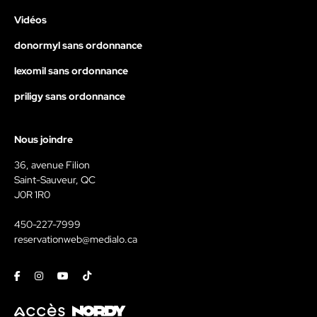
Vidéos
donormyl sans ordonnance
lexomil sans ordonnance
priligy sans ordonnance
Nous joindre
36, avenue Filion
Saint-Sauveur, QC
J0R 1R0
450-227-7999
reservationweb@medialo.ca
Facebook
Instagram
Youtube
Tiktok