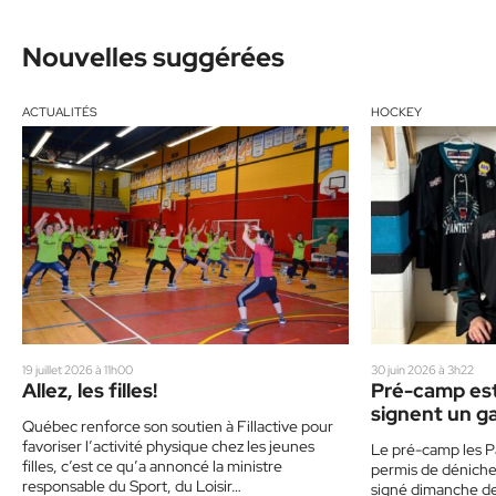
Nouvelles suggérées
ACTUALITÉS
HOCKEY
19 juillet 2026 à 11h00
30 juin 2026 à 3h22
Allez, les filles!
Pré-camp esti
signent un g
Québec renforce son soutien à Fillactive pour
géant
favoriser l’activité physique chez les jeunes
Le pré-camp les P
filles, c’est ce qu’a annoncé la ministre
permis de dénicher
responsable du Sport, du Loisir…
signé dimanche der