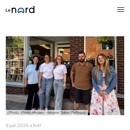
Passer
au
contenu
principal
(Photo : Photo Médialo - Alexane Taillon-Thiffeault)
8 juin 2026 à 1h41