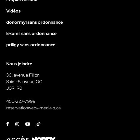
Vidéos
donormyl sans ordonnance
lexomil sans ordonnance
priligy sans ordonnance
Nous joindre
36, avenue Filion
Saint-Sauveur, QC
J0R 1R0
450-227-7999
reservationweb@medialo.ca
Facebook
Instagram
Youtube
Tiktok