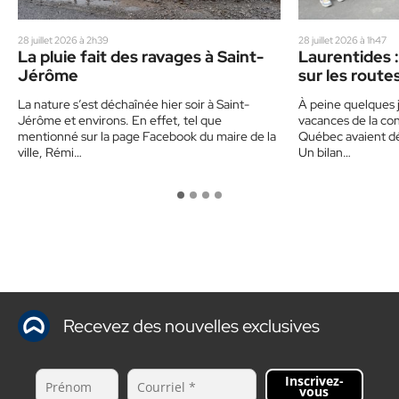
28 juillet 2026 à 2h39
28 juillet 2026 à 1h47
La pluie fait des ravages à Saint-
Laurentides :
Jérôme
sur les route
un corbillard
La nature s’est déchaînée hier soir à Saint-
À peine quelques j
sensibiliser 
Jérôme et environs. En effet, tel que
vacances de la con
mentionné sur la page Facebook du maire de la
Québec avaient déj
ville, Rémi…
Un bilan…
Recevez des nouvelles exclusives
Inscrivez-
vous