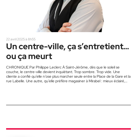
22 avril 2025 à 8h55
Un centre-ville, ça s’entretient…
ou ça meurt
CHRONIQUE Par Philippe Leclerc À Saint-Jérôme, dès que le soleil se
couche, le centre-ville devient inquiétant. Trop sombre. Trop vide. Une
cliente a confié qu’elle n’ose plus marcher seule entre la Place de la Gare et la
rue Labelle. Une autre, qu’elle préfère magasiner à Mirabel : mieux éclairé,
plus simple, moins de risques de contravention. Ce n’est pas un cas isolé.
C’est un écho constant dans les commerces du cœur jérômien. Pas dans
les…