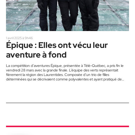
1 avril 2025 à 9h46
Épique : Elles ont vécu leur
aventure à fond
La compétition d’aventures Épique, présentée à Télé-Québec, a pris fin le
vendredi 28 mars avec la grande finale. L’équipe des verts représentait
fièrement la région des Laurentides. Composée d’un trio de filles
déterminées qui se décrivaient comme polyvalentes et ayant pratiqué de
nombreux sports, elles se sont rendues parmi les trois équipes finalistes grâce
à leur détermination et leur force dans les épreuves d’endurance physique.
On les a vu rire, pleurer, se fâcher et se…