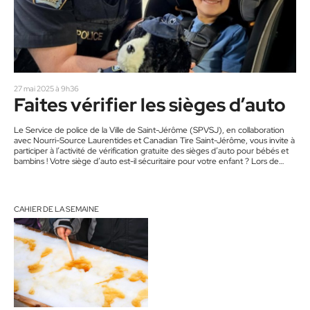
27 mai 2025 à 9h36
Faites vérifier les sièges d’auto
Le Service de police de la Ville de Saint-Jérôme (SPVSJ), en collaboration
avec Nourri-Source Laurentides et Canadian Tire Saint-Jérôme, vous invite à
participer à l’activité de vérification gratuite des sièges d’auto pour bébés et
bambins ! Votre siège d’auto est-il sécuritaire pour votre enfant ? Lors de
cette activité, vous pourrez faire vérifier l’installation de votre siège d’auto par
des techniciennes certifiées. L’activité aura lieu le samedi 31 mai, de 9 h à 16 h
au Canadian…
CAHIER DE LA SEMAINE