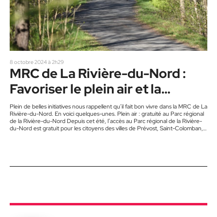
8 octobre 2024 à 2h29
MRC de La Rivière-du-Nord :
Favoriser le plein air et la
mobilité active
Plein de belles initiatives nous rappellent qu’il fait bon vivre dans la MRC de La
Rivière-du-Nord. En voici quelques-unes. Plein air : gratuité au Parc régional
de la Rivière-du-Nord Depuis cet été, l’accès au Parc régional de la Rivière-
du-Nord est gratuit pour les citoyens des villes de Prévost, Saint-Colomban,
Saint-Hippolyte, Saint-Jérôme et Sainte-Sophie. « Nous souhaitons que nos
résidents puissent le vivre et se l’approprier. Pour nous, les maires des cinq
municipalités, la gratuité est une…