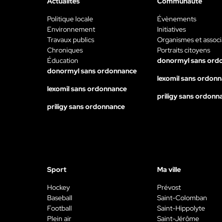
Actualités
Communauté
Politique locale
Évènements
Environnement
Initiatives
Travaux publics
Organismes et associ
Chroniques
Portraits citoyens
Éducation
donormyl sans ord
donormyl sans ordonnance
lexomil sans ordon
lexomil sans ordonnance
priligy sans ordonn
priligy sans ordonnance
Sport
Ma ville
Hockey
Prévost
Baseball
Saint-Colomban
Football
Saint-Hippolyte
Plein air
Saint-Jérôme