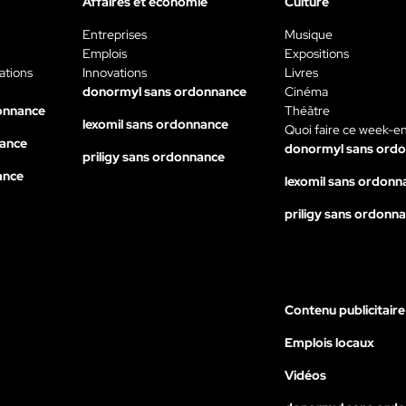
Affaires et économie
Culture
Entreprises
Musique
Emplois
Expositions
ations
Innovations
Livres
donormyl sans ordonnance
Cinéma
onnance
Théâtre
lexomil sans ordonnance
Quoi faire ce week-e
nance
donormyl sans ord
priligy sans ordonnance
ance
lexomil sans ordonn
priligy sans ordonn
Contenu publicitaire
Emplois locaux
Vidéos