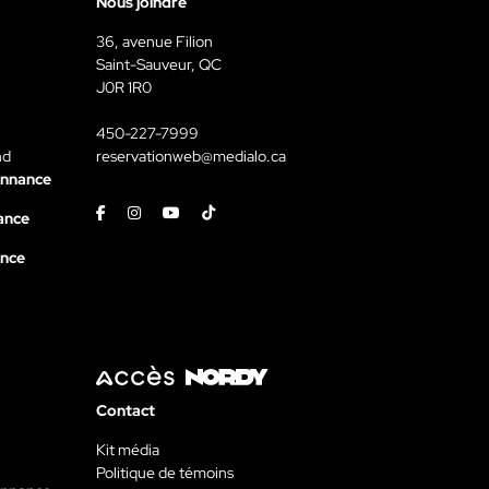
Nous joindre
36, avenue Filion
Saint-Sauveur, QC
J0R 1R0
450-227-7999
nd
reservationweb@medialo.ca
onnance
Facebook
Instagram
Youtube
Tiktok
ance
ance
Contact
Kit média
Politique de témoins