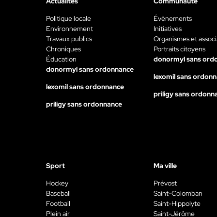
Actualités
Communauté
Politique locale
Évènements
Environnement
Initiatives
Travaux publics
Organismes et associ
Chroniques
Portraits citoyens
Éducation
donormyl sans ord
donormyl sans ordonnance
lexomil sans ordon
lexomil sans ordonnance
priligy sans ordonn
priligy sans ordonnance
Sport
Ma ville
Hockey
Prévost
Baseball
Saint-Colomban
Football
Saint-Hippolyte
Plein air
Saint-Jérôme