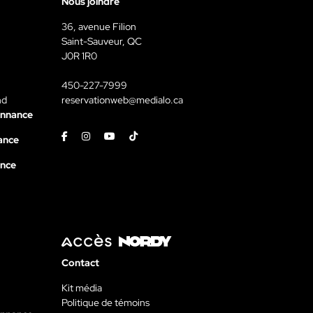
Nous joindre
36, avenue Filion
Saint-Sauveur, QC
J0R 1R0
450-227-7999
nd
reservationweb@medialo.ca
onnance
Facebook
Instagram
Youtube
Tiktok
ance
ance
Contact
Kit média
Politique de témoins