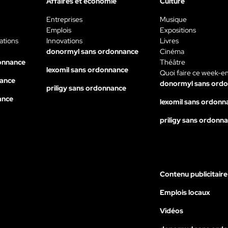
Affaires et économie
Culture
Entreprises
Musique
Emplois
Expositions
ations
Innovations
Livres
donormyl sans ordonnance
Cinéma
onnance
Théâtre
lexomil sans ordonnance
Quoi faire ce week-e
nance
donormyl sans ord
priligy sans ordonnance
ance
lexomil sans ordonn
priligy sans ordonn
Contenu publicitaire
Emplois locaux
Vidéos