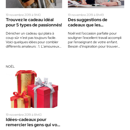
19 novembre 2019 à 9h10
19 novembre 2019 à 8h49
Trouvez le cadeau idéal
Des suggestions de
pour 5 types de passionnés!
cadeaux que les
enseignants aimeront
Dénicher un cadeau qui plaira à
Noël est l’occasion parfaite pour
vraiment
coup sûr n’est pas toujours facile.
souligner l’excellent travail accompli
Voici quelques idées pour combler
par l’enseignant de votre enfant.
différents amateurs : 1. L’amoureux
Besoin d’inspiration pour trouver
de café Une…
une idée plus originale qu’une tasse
à…
NOËL
19 novembre 2019 à 8h43
Idées-cadeaux pour
remercier les gens qui vous
simplifient la vie