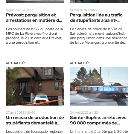
10 juin 2026 à 2h27
14 mai 2026 à 10h56
Prévost: perquisition et
Perquisition liée au trafic
arrestations en matière de
de stupéfiants à Saint-
stupéfiants
Jérôme
Les policiers de la SQ du poste de la
Le Service de police de la Ville de
MRC de La Rivière-du-Nord ont
Saint-Jérôme a mené, aujourd’hui,
procédé, le 2 juin dernier à Prévost,
une perquisition dans une résidence
à une perquisition et…
de la rue Melançon, à proximité de
l’intersection…
ACTUALITÉS
ACTUALITÉS
27 avril 2023 à 9h44
24 avril 2023 à 1h33
Un réseau de production de
Sainte-Sophie: arrêté avec
stupéfiants démantelé à
90 000 comprimés de
Sainte-Sophie
stupéfiants
Les policiers de l’escouade régionale
Un homme a été arrêté par la Sûreté