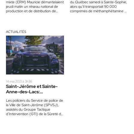
mixte (ERM) Mauricie démantelaient
du Québec samedi à Sainte-Sophie,
jeudi matin un réseau national de
alors qu’il transportait 90 000
production et de distribution de
comprimés de méthamphétamine et
métamphétamine. Le lieu central
d’ecstasy, des stéroïdes et…
du…
ACTUALITÉS
14 mai 2021 à 3h36
Saint-Jérôme et Sainte-
Anne-des-Lacs:
Perquisition en matière de
Les policiers du Service de police de
stupéfiants
la Ville de Saint-Jérôme (SPVSJ),
assistés du Groupe Tactique
d’Intervention (GTI) de la Sûreté du
Québec, ont procédé,…