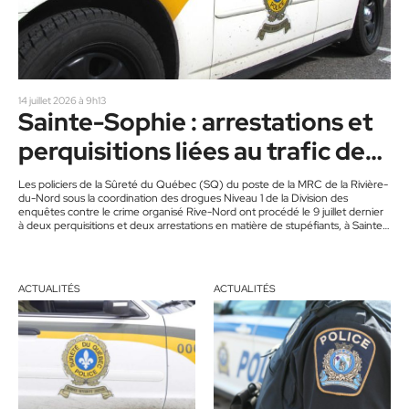
14 juillet 2026 à 9h13
Sainte-Sophie : arrestations et
perquisitions liées au trafic de
stupéfiants
Les policiers de la Sûreté du Québec (SQ) du poste de la MRC de la Rivière-
du-Nord sous la coordination des drogues Niveau 1 de la Division des
enquêtes contre le crime organisé Rive-Nord ont procédé le 9 juillet dernier
à deux perquisitions et deux arrestations en matière de stupéfiants, à Sainte-
Sophie. @C :Équipe de rédaction | redaction@journalacces.ca
@R :Les policiers ont effectué deux perquisitions visant un logement et une
résidence de la rue de la Fabrique, à Sainte-Sophie. Des hommes âgés…
ACTUALITÉS
ACTUALITÉS