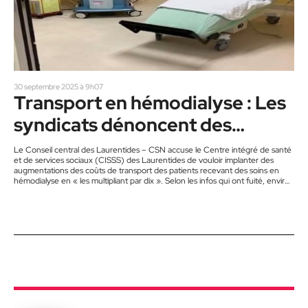
30 septembre 2025 à 9h07
Transport en hémodialyse : Les
syndicats dénoncent des
augmentations irréalistes
Le Conseil central des Laurentides – CSN accuse le Centre intégré de santé
et de services sociaux (CISSS) des Laurentides de vouloir implanter des
augmentations des coûts de transport des patients recevant des soins en
hémodialyse en « les multipliant par dix ». Selon les infos qui ont fuité, environ
130 patients ne seraient plus admissibles au tarif fixe de 4 $ par transport et
devraient parfois même débourser plus de 300 $ pour chacune de leurs
séances…