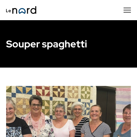
Passer
au
contenu
principal
Souper spaghetti