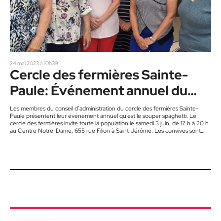
24 mai 2023 à 10h39
Cercle des fermières Sainte-
Paule: Événement annuel du
souper spaghetti
Les membres du conseil d’administration du cercle des fermières Sainte-
Paule présentent leur événement annuel qu’est le souper spaghetti. Le
cercle des fermières invite toute la population le samedi 3 juin, de 17 h à 20 h
au Centre Notre-Dame, 655 rue Filion à Saint-Jérôme. Les convives sont
invités à apporter leur vin. Plusieurs tirages et exposition de pièces uniques
auront lieu. Par ailleurs, si vous désirez acheter des pièces, seul l’argent
comptant est accepté. Le…