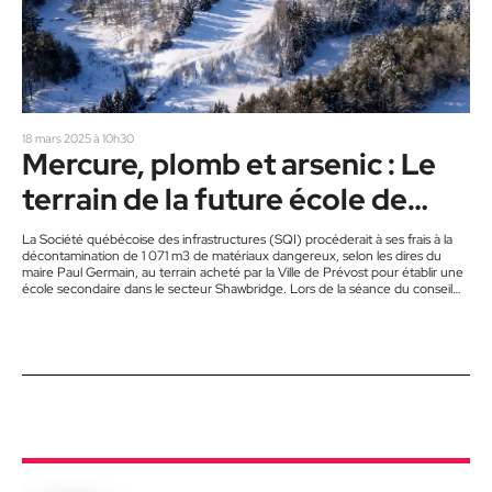
18 mars 2025 à 10h30
Mercure, plomb et arsenic : Le
terrain de la future école de
Prévost contaminé
La Société québécoise des infrastructures (SQI) procéderait à ses frais à la
décontamination de 1 071 m3 de matériaux dangereux, selon les dires du
maire Paul Germain, au terrain acheté par la Ville de Prévost pour établir une
école secondaire dans le secteur Shawbridge. Lors de la séance du conseil
municipal de Prévost du lundi 10 mars 2025, le maire Germain a confirmé que
le rapport environnemental de la firme ABS a été présenté à…