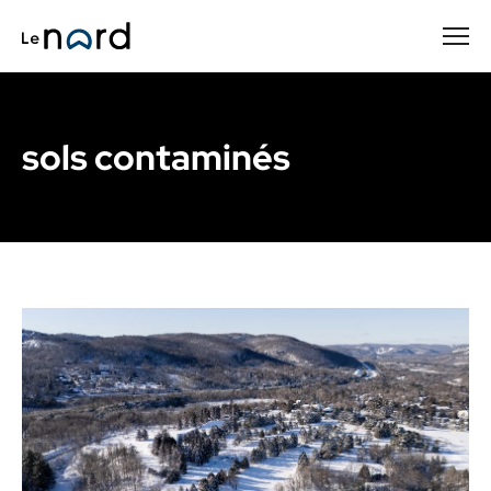
Passer
au
contenu
principal
sols contaminés