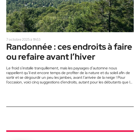
7 octobre 2025 à 11h53
Randonnée : ces endroits à faire
ou refaire avant l’hiver
Le froid s’installe tranquillement, mais les paysages d’automne nous
rappellent qu’il est encore temps de profiter de la nature et du soleil afin de
sortir et se dégourdir un peu les jambes, avant l’arrivée de la neige ! Pour
l’occasion, voici cinq suggestions d’endroits, autant pour les débutants que les
adeptes, pour vos prochaines randonnées en montagne. Il y en a pour tous
les goûts ! Le mont Kaaikop Situé à Sainte-Lucie-des-Laurentides, l’endroit
est idéal pour y…