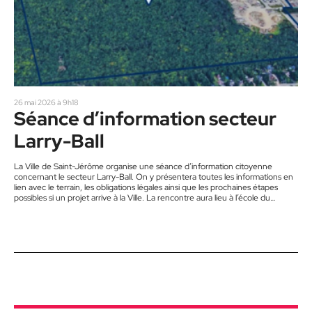
26 mai 2026 à 9h18
Séance d’information secteur
Larry-Ball
La Ville de Saint-Jérôme organise une séance d’information citoyenne
concernant le secteur Larry-Ball. On y présentera toutes les informations en
lien avec le terrain, les obligations légales ainsi que les prochaines étapes
possibles si un projet arrive à la Ville. La rencontre aura lieu à l’école du
Flambeau au 1031, boulevard Lajeunesse Ouest le mardi 9 juin 2026 à18 h 30.
Le maire sera présent en compagnie du conseiller du District 10, Frédérik
Clément avec…