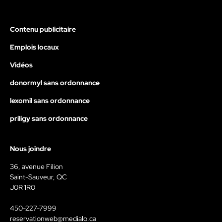
Contenu publicitaire
Emplois locaux
Vidéos
donormyl sans ordonnance
lexomil sans ordonnance
priligy sans ordonnance
Nous joindre
36, avenue Filion
Saint-Sauveur, QC
J0R 1R0
450-227-7999
reservationweb@medialo.ca