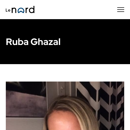
Passer
au
contenu
principal
Ruba Ghazal