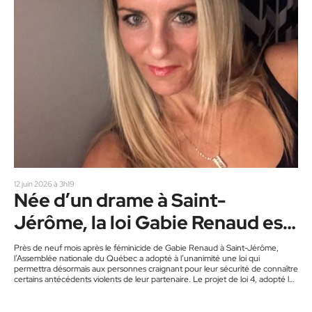
12 juin 2026 à 3h19
Née d’un drame à Saint-
Jérôme, la loi Gabie Renaud est
adoptée
Près de neuf mois après le féminicide de Gabie Renaud à Saint-Jérôme,
l’Assemblée nationale du Québec a adopté à l’unanimité une loi qui
permettra désormais aux personnes craignant pour leur sécurité de connaître
certains antécédents violents de leur partenaire. Le projet de loi 4, adopté le
12 juin, est déjà connu sous le nom de « loi Gabie Renaud ». Inspirée de la
Clare’s Law, en vigueur notamment en Angleterre à la suite du meurtre de
Clare…