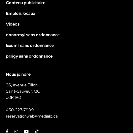
Contenu publicitaire
Emplois locaux
Vidéos
donormyl sans ordonnance
lexomil sans ordonnance
priligy sans ordonnance
Nous joindre
36, avenue Filion
Saint-Sauveur, QC
J0R 1R0
450-227-7999
reservationweb@medialo.ca
Facebook
Instagram
Youtube
Tiktok