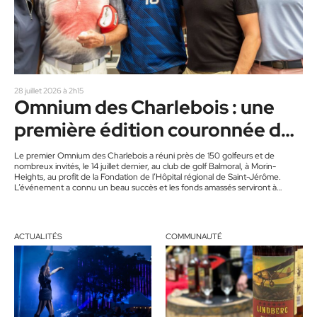
28 juillet 2026 à 2h15
Omnium des Charlebois : une
première édition couronnée de
succès
Le premier Omnium des Charlebois a réuni près de 150 golfeurs et de
nombreux invités, le 14 juillet dernier, au club de golf Balmoral, à Morin-
Heights, au profit de la Fondation de l’Hôpital régional de Saint-Jérôme.
L’événement a connu un beau succès et les fonds amassés serviront à
soutenir la mission de la Fondation. Imaginé par Robert Charlebois, son fils
Victor et leur famille, l’événement philanthropique a transformé une journée
de golf en véritable célébration…
ACTUALITÉS
COMMUNAUTÉ