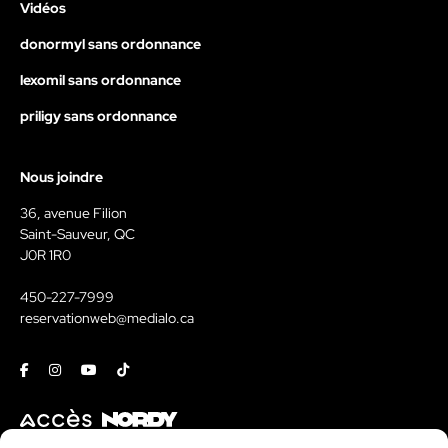
Vidéos
donormyl sans ordonnance
lexomil sans ordonnance
priligy sans ordonnance
Nous joindre
36, avenue Filion
Saint-Sauveur, QC
J0R 1R0
450-227-7999
reservationweb@medialo.ca
Facebook
Instagram
Youtube
Tiktok