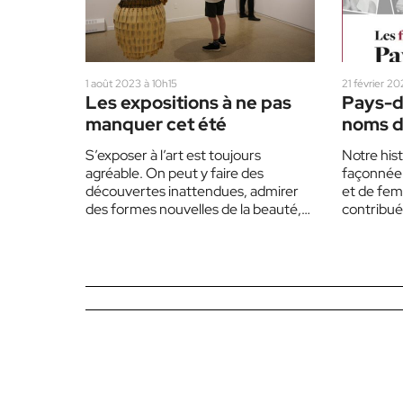
1 août 2023 à 10h15
21 février 2
Les expositions à ne pas
Pays-d
manquer cet été
noms de
S’exposer à l’art est toujours
Notre hist
agréable. On peut y faire des
façonnée 
découvertes inattendues, admirer
et de fem
des formes nouvelles de la beauté,
contribué 
ou en apprendre davantage sur…
et la vie s