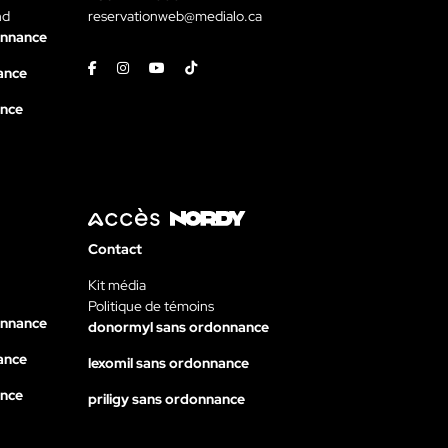
nd
reservationweb@medialo.ca
onnance
Facebook
Instagram
Youtube
Tiktok
ance
ance
Contact
Kit média
Politique de témoins
onnance
donormyl sans ordonnance
ance
lexomil sans ordonnance
ance
priligy sans ordonnance