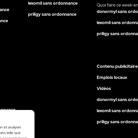
lexomil sans ordonnance
Quoi faire ce week-e
nance
donormyl sans ord
priligy sans ordonnance
ance
lexomil sans ordonn
priligy sans ordonn
Contenu publicitaire
Emplois locaux
Vidéos
donormyl sans ord
onnance
lexomil sans ordonn
nance
priligy sans ordonn
on et analyser
ance
oins telle que