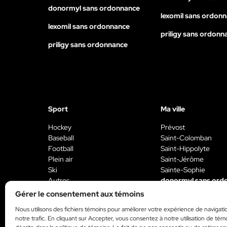
donormyl sans ordonnance
lexomil sans ordon
lexomil sans ordonnance
priligy sans ordonn
priligy sans ordonnance
Sport
Ma ville
Hockey
Prévost
Baseball
Saint-Colomban
Football
Saint-Hippolyte
Plein air
Saint-Jérôme
Ski
Sainte-Sophie
Autres
donormyl sans ord
donormyl sans ordonnance
Gérer le consentement aux témoins
lexomil sans ordon
lexomil sans ordonnance
Nous utilisons des fichiers témoins pour améliorer votre expérience de navigati
priligy sans ordonn
notre trafic. En cliquant sur Accepter, vous consentez à notre utilisation de tém