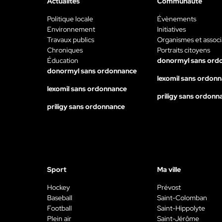
Actualités
Communauté
Politique locale
Évènements
Environnement
Initiatives
Travaux publics
Organismes et associ
Chroniques
Portraits citoyens
Éducation
donormyl sans ord
donormyl sans ordonnance
lexomil sans ordon
lexomil sans ordonnance
priligy sans ordonn
priligy sans ordonnance
Sport
Ma ville
Hockey
Prévost
Baseball
Saint-Colomban
Football
Saint-Hippolyte
Plein air
Saint-Jérôme