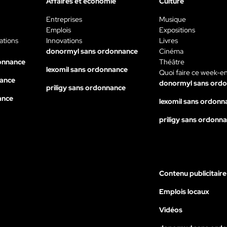
Affaires et économie
Culture
Entreprises
Musique
Emplois
Expositions
ations
Innovations
Livres
donormyl sans ordonnance
Cinéma
onnance
Théâtre
lexomil sans ordonnance
Quoi faire ce week-e
nance
donormyl sans ord
priligy sans ordonnance
ance
lexomil sans ordonn
priligy sans ordonn
Contenu publicitaire
Emplois locaux
Vidéos