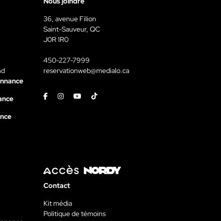
Nous joindre
36, avenue Filion
Saint-Sauveur, QC
J0R 1R0
450-227-7999
nd
reservationweb@medialo.ca
onnance
Facebook
Instagram
Youtube
Tiktok
ance
ance
Contact
Kit média
Politique de témoins