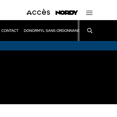
CONTACT
DONORMYL SANS ORDONNANCE
LEXOMIL SANS