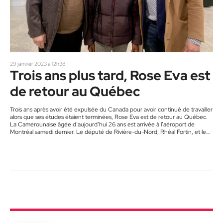
29 janvier 2023 à 12h38
Trois ans plus tard, Rose Eva est
de retour au Québec
Trois ans après avoir été expulsée du Canada pour avoir continué de travailler
alors que ses études étaient terminées, Rose Eva est de retour au Québec.
La Camerounaise âgée d’aujourd’hui 26 ans est arrivée à l’aéroport de
Montréal samedi dernier. Le député de Rivière-du-Nord, Rhéal Fortin, et le
député de Lac-Saint-Jean et porte-parole du Bloc Québécois en matière
d’immigration, Alexis Brunelle-Duceppe, étaient présents pour l’accueillir.
Plusieurs membres de sa famille, dont sa soeur aînée qui…