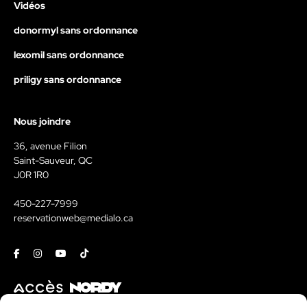
Vidéos
donormyl sans ordonnance
lexomil sans ordonnance
priligy sans ordonnance
Nous joindre
36, avenue Filion
Saint-Sauveur, QC
J0R 1R0
450-227-7999
reservationweb@medialo.ca
Facebook
Instagram
Youtube
Tiktok