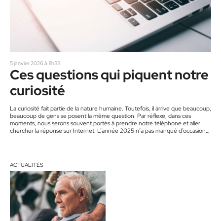
5 janvier 2026 à 11h33
Ces questions qui piquent notre
curiosité
La curiosité fait partie de la nature humaine. Toutefois, il arrive que beaucoup,
beaucoup de gens se posent la même question. Par réflexe, dans ces
moments, nous serons souvent portés à prendre notre téléphone et aller
chercher la réponse sur Internet. L’année 2025 n’a pas manqué d’occasions
de se questionner : élections fédérales et municipales 2025, dossiers chauds,
droits de douanes, l’accès à l’eau, etc. Donc, pour notre propre plaisir et le
vôtre, voici quelques-unes…
ACTUALITÉS