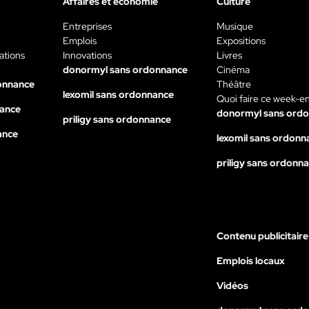
Affaires et économie
Culture
Entreprises
Musique
Emplois
Expositions
ations
Innovations
Livres
donormyl sans ordonnance
Cinéma
onnance
Théâtre
lexomil sans ordonnance
Quoi faire ce week-e
nance
donormyl sans ord
priligy sans ordonnance
ance
lexomil sans ordonn
priligy sans ordonn
Contenu publicitaire
Emplois locaux
Vidéos