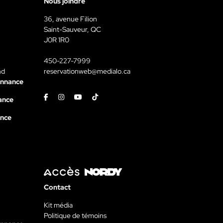
Nous joindre
36, avenue Filion
Saint-Sauveur, QC
J0R 1R0
450-227-7999
nd
reservationweb@medialo.ca
onnance
Facebook
Instagram
Youtube
Tiktok
ance
ance
Contact
Kit média
Politique de témoins