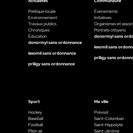
Actualités
Communauté
Politique locale
Évènements
Environnement
Initiatives
Travaux publics
Organismes et associ
Chroniques
Portraits citoyens
Éducation
donormyl sans ord
donormyl sans ordonnance
lexomil sans ordon
lexomil sans ordonnance
priligy sans ordonn
priligy sans ordonnance
Sport
Ma ville
Hockey
Prévost
Baseball
Saint-Colomban
Football
Saint-Hippolyte
Plein air
Saint-Jérôme