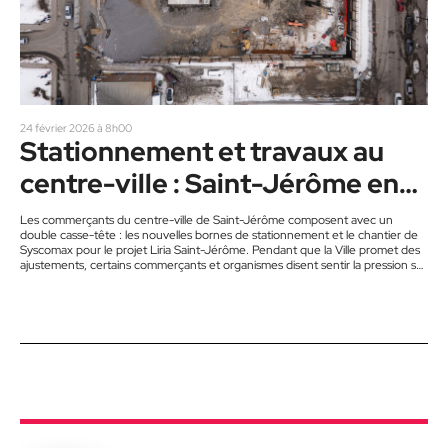
24 février 2026 à 8h00
Stationnement et travaux au
centre-ville : Saint-Jérôme en
phase d’ajustement
Les commerçants du centre-ville de Saint-Jérôme composent avec un
double casse-tête : les nouvelles bornes de stationnement et le chantier de
Syscomax pour le projet Liria Saint-Jérôme. Pendant que la Ville promet des
ajustements, certains commerçants et organismes disent sentir la pression sur
leur achalandage. Au cœur de la rue Labelle, chez Deux Gars dans l’Pétrin,
Lionel Ducreau voit la situation se jouer chaque jour. Son commerce repose
généralement sur des arrêts rapides : on…