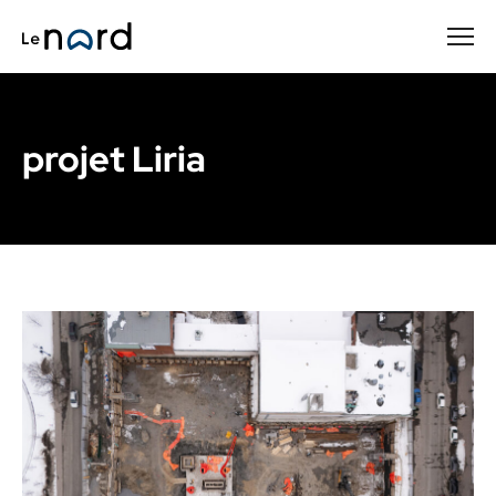
Passer
au
contenu
principal
projet Liria