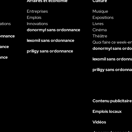
Affaires et économie
Culture
Entreprises
Musique
Emplois
Expositions
ations
Innovations
Livres
donormyl sans ordonnance
Cinéma
onnance
Théâtre
lexomil sans ordonnance
Quoi faire ce week-e
nance
donormyl sans ord
priligy sans ordonnance
ance
lexomil sans ordonn
priligy sans ordonn
Contenu publicitaire
Emplois locaux
Vidéos