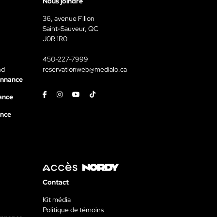
Nous joindre
36, avenue Filion
Saint-Sauveur, QC
J0R 1R0
450-227-7999
nd
reservationweb@medialo.ca
onnance
Facebook
Instagram
Youtube
Tiktok
ance
ance
Contact
Kit média
Politique de témoins