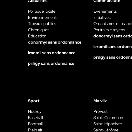
Actualités
Communauté
Politique locale
Évènements
Environnement
Initiatives
Travaux publics
Organismes et associ
Chroniques
Portraits citoyens
Éducation
donormyl sans ord
donormyl sans ordonnance
lexomil sans ordon
lexomil sans ordonnance
priligy sans ordonn
priligy sans ordonnance
Sport
Ma ville
Hockey
Prévost
Baseball
Saint-Colomban
Football
Saint-Hippolyte
Plein air
Saint-Jérôme