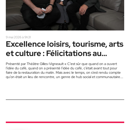
9 mai 2026 à 9h31
Excellence loisirs, tourisme, arts
et culture : Félicitations au
Prana Café !
Présenté par Théâtre Gilles-Vigneault « C’est sûr que quand on a ouvert
l’idée du café, quand on a présenté l’idée du café, c’était avant tout pour
faire de la restauration du matin. Mais avec le temps, on s’est rendu compte
qu’on était un lieu de rencontre, un genre de hub social et communautaire.
Fait que là, on a dit, on va amplifier ce volet-là. » Au cœur de Saint-Jérôme,
le Prana Café se distingue bien au-delà du…