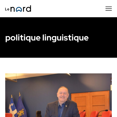
Passer
au
contenu
principal
politique linguistique