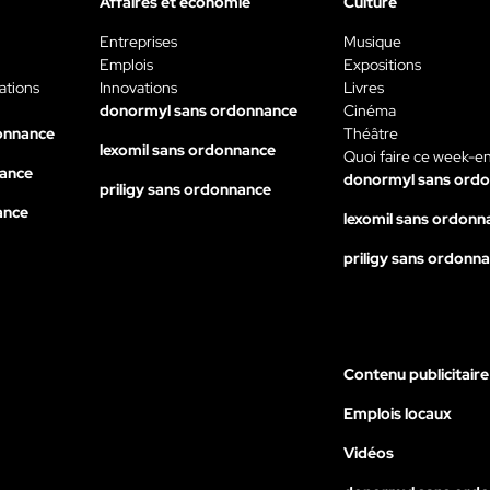
Affaires et économie
Culture
Entreprises
Musique
Emplois
Expositions
ations
Innovations
Livres
donormyl sans ordonnance
Cinéma
onnance
Théâtre
lexomil sans ordonnance
Quoi faire ce week-e
nance
donormyl sans ord
priligy sans ordonnance
ance
lexomil sans ordonn
priligy sans ordonn
Contenu publicitaire
Emplois locaux
Vidéos