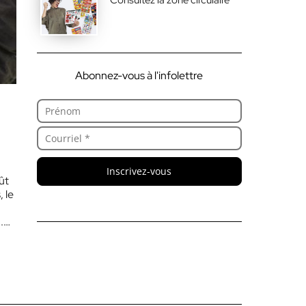
Abonnez-vous à l'infolettre
Inscrivez-vous
ût
 le
.