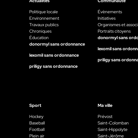
Actualités
Communauté
Politique locale
Évènements
Environnement
Initiatives
Travaux publics
Organismes et associ
Chroniques
Portraits citoyens
Éducation
donormyl sans ord
donormyl sans ordonnance
lexomil sans ordon
lexomil sans ordonnance
priligy sans ordonn
priligy sans ordonnance
Sport
Ma ville
Hockey
Prévost
Baseball
Saint-Colomban
Football
Saint-Hippolyte
Plein air
Saint-Jérôme