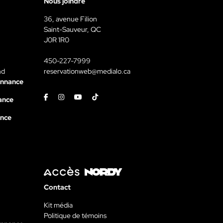
Nous joindre
36, avenue Filion
Saint-Sauveur, QC
J0R 1R0
450-227-7999
nd
reservationweb@medialo.ca
onnance
Facebook
Instagram
Youtube
Tiktok
ance
ance
Contact
Kit média
Politique de témoins