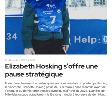
16 décembre 2025 à 1h36
Elizabeth Hosking s’offre une
pause stratégique
Forte d’un classement enviable après ses bons résultats du printemps dernier,
la planchiste Elizabeth Hosking passe deux semaines dans sa famille avant de
s’attaquer au dernier droit vers les olympiques d’hiver de 2026. L’athlète de
Mille-Isles occupe actuellement le 15e rang mondial à l’épreuve de demi-lune.
« La saison s’annonce mouvementée et occupée. Je suis revenue de Chine
samedi soir, via un transfert au Japon. Les finales à Secret Garden (à l’est de
Zhangjiakou) se sont…