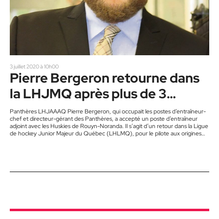
3 juillet 2020 à 10h00
Pierre Bergeron retourne dans
la LHJMQ après plus de 3
saisons à Saint-Jérôme
Panthères LHJAAAQ Pierre Bergeron, qui occupait les postes d’entraîneur-
chef et directeur-gérant des Panthères, a accepté un poste d’entraîneur
adjoint avec les Huskies de Rouyn-Noranda. Il s’agit d’un retour dans la Ligue
de hockey Junior Majeur du Québec (LHLMQ), pour le pilote aux origines
drummondvilloises. Il avait campé le même emploi avec le Titan d’Acadie-
Bathurst, en 2016, avant de démissionner en septembre de la même année,
pour une affaire de boisson. Pierre Bergeron aura cumulé les…